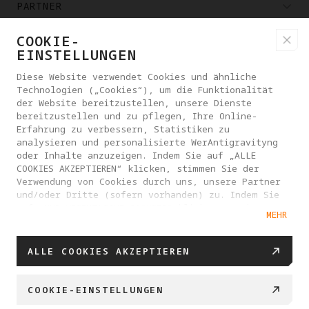
PARTNER
COOKIE-
KAUFMÖGLICHKEITEN
EINSTELLUNGEN
Diese Website verwendet Cookies und ähnliche
Technologien („Cookies“), um die Funktionalität
ÜBER ANTIGRAVITY
der Website bereitzustellen, unsere Dienste
bereitzustellen und zu pflegen, Ihre Online-
Erfahrung zu verbessern, Statistiken zu
ÖSTERREICH
analysieren und personalisierte WerAntigravityng
oder Inhalte anzuzeigen. Indem Sie auf „ALLE
COOKIES AKZEPTIEREN“ klicken, stimmen Sie der
DATENSCHUTZRICHTLINIE
NUTZUNGSVEREINBARUNG
Verwendung von Cookies durch uns, unsere Partner
und/oder Dritte (sofern vorhanden) zu. Indem Sie
COOKIE-RICHTLINIE
COOKIE-EINSTELLUNGEN
auf „NUR WESENTLICHE COOKIES“ klicken, werden nur
MEHR
die Cookies verwendet, die notwendig sind, um
EU DATA ACT ERKLÄRUNG
Ihnen die Dienste bereitzustellen. Sie können Ihre
Cookie-Einstellungen verwalten, indem Sie auf
© 2025 Antigravity. Alle Rechte vorbehalten.
ALLE COOKIES AKZEPTIEREN
„COOKIE-EINSTELLUNGEN“ klicken. Für weitere
Informationen oder um Ihre Cookie-Einstellungen
jederzeit zu ändern, besuchen Sie bitte unsere
COOKIE-EINSTELLUNGEN
Cookie-Richtlinie
.