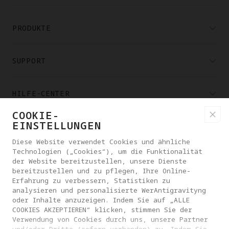
PRODUKTE
SUPPORT
HILFE-CENTER
COOKIE-
EINSTELLUNGEN
PARTNER
Diese Website verwendet Cookies und ähnliche
Technologien („Cookies“), um die Funktionalität
KAUFMÖGLICHKEITEN
der Website bereitzustellen, unsere Dienste
bereitzustellen und zu pflegen, Ihre Online-
Erfahrung zu verbessern, Statistiken zu
analysieren und personalisierte WerAntigravityng
ÜBER ANTIGRAVITY
oder Inhalte anzuzeigen. Indem Sie auf „ALLE
COOKIES AKZEPTIEREN“ klicken, stimmen Sie der
Verwendung von Cookies durch uns, unsere Partner
ÖSTERREICH