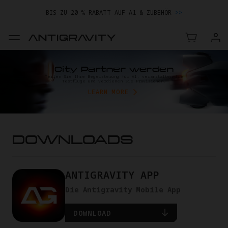
BIS ZU 20 % RABATT AUF A1 & ZUBEHÖR
>>
ALTES GERÄT EINTAUSCHEN & GELD FÜR DEN NEUKAUF ERHALTEN.
MEHR ERFAHREN
BIS ZU 20 % RABATT AUF A1 & ZUBEHÖR
>>
City Partner werden
Teilen Sie Ihre Begeisterung für A1, veranstalten Sie
Testflüge und verdienen Sie Provisionen.
LEARN MORE
DOWNLOADS
ANTIGRAVITY APP
Die Antigravity Mobile App
DOWNLOAD