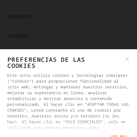
PRODUCTOS
SOPORTE
CENTRO DE AYUDA
PREFERENCIAS DE LAS
COOKIES
SOCIOS
Este sitio utiliza cookies y tecnologías similares
(“Cookies”) para proporcionar funcionalidad al
sitio web, entregar y mantener nuestros servicios,
mejorar su experiencia en línea, analizar
DÓNDE COMPRAR
estadísticas y mostrar anuncios o contenido
personalizado. Al hacer clic en “ACEPTAR TODAS LAS
COOKIES”, usted consiente el uso de cookies por
ACERCA DE ANTIGRAVITY
nosotros, nuestros socios y/o terceros (si los
hay). Al hacer clic en “SOLO ESENCIALES”, solo se
utilizarán las cookies necesarias para
proporcionarle los servicios. Puede gestionar la
MEXICO
VER MÁS