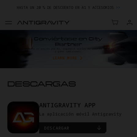
HASTA UN 20 % DE DESCUENTO EN A1 Y ACCESORIOS
>>
Conviértase en City
Partner
Comparta su pasión por A1, organice vuelos de prueba locales
y gane comisiones.
LEARN MORE
DESCARGAS
ANTIGRAVITY APP
La aplicación móvil Antigravity
DESCARGAR