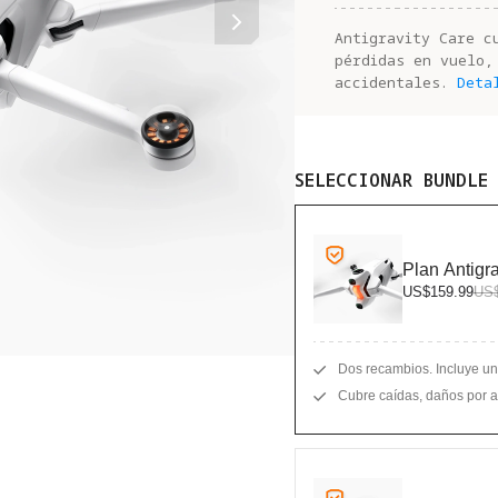
Antigravity Care c
pérdidas en vuelo,
accidentales.
Deta
SELECCIONAR BUNDLE
Plan Antigra
US$159.99
US$
Dos recambios. Incluye un
Cubre caídas, daños por a