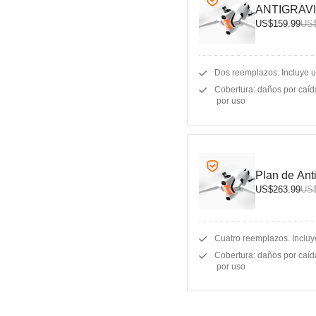
ANTIGRAVI
US$159.99
US$
Dos reemplazos. Incluye u
Cobertura: daños por caíd
por uso
Plan de Anti
US$263.99
US$
Cuatro reemplazos. Inclu
Cobertura: daños por caíd
por uso