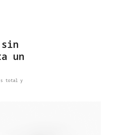
 sin
ta un
as total y