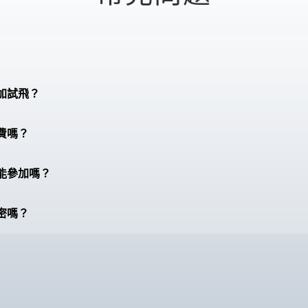
加試飛？
費嗎？
能參加嗎？
密嗎？