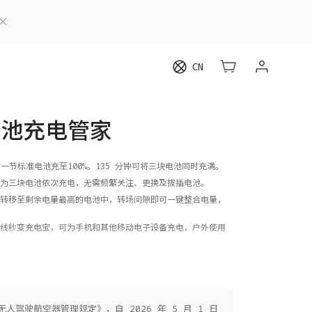
CN
电池充电管家
第一节标准电池充至100%。135 分钟可将三块电池同时充满。
为三块电池依次充电，无需频繁关注、更换及拔插电池。
转移至剩余电量最高的电池中，转场间隙即可一键整合电量，
线秒变充电宝，可为手机和其他移动电子设备充电，户外使用
人驾驶航空器管理规定》，自 2026 年 5 月 1 日