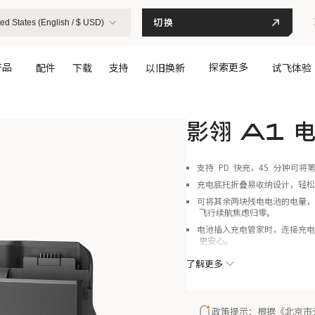
切换
ed States (English / $ USD)
产品
探索更多
配件
下载
支持
以旧换新
试飞体验
影翎 A1 
支持 PD 快充，45 分钟可将
充电底托折叠易收纳设计，轻松
可将其余两块残电电池的电量，
飞行续航焦虑归零。
电池插入充电管家时，连接充电
更安心。
手掌大小，外出携带更方便。
了解更多
政策提示：根据《北京市无