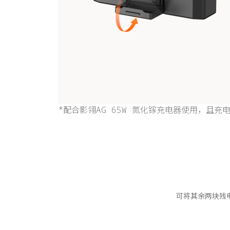
*配合影翎AG 65W 氮化镓充电器使用，且
可将其余两块残