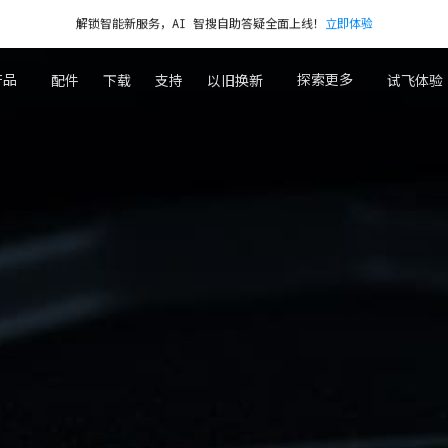
解锁智能新服务，AI 智搜自助答疑全面上线！
立即体验
周年庆促销｜
至
高直降￥1050
｜立即购买>>
产品
探索更多
配件
下载
支持
以旧换新
试飞体验