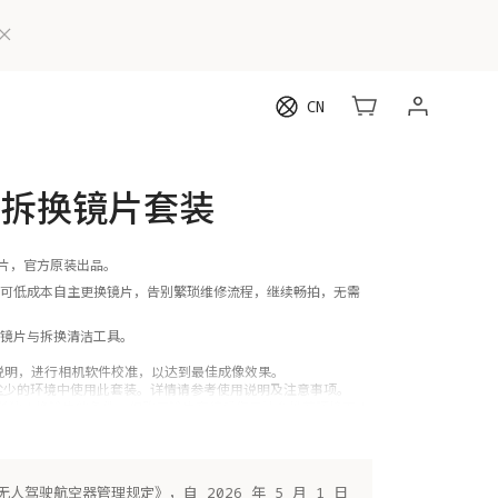
CN
可拆换镜片套装
镜片，官方原装出品。
可低成本自主更换镜片，告别繁琐维修流程，继续畅拍，无需
镜片与拆换清洁工具。
说明，进行相机软件校准，以达到最佳成像效果。
灰尘少的环境中使用此套装。详情请参考使用说明及注意事项。
仅需单独更换镜片的条件，但购买镜片套装后您无法在推荐环境下更
问题，请联系售后服务，可以将无人机和可拆换镜片套装一起寄
更换。注：如未寄修镜片，会额外收取镜片物料费用。
人驾驶航空器管理规定》，自 2026 年 5 月 1 日