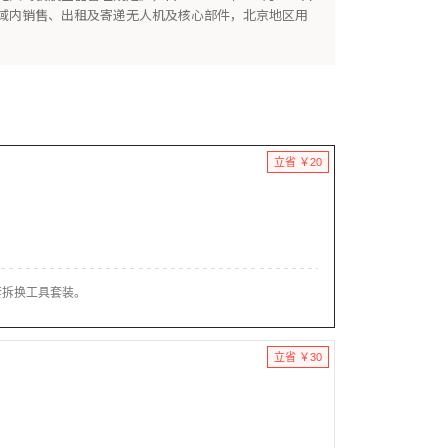
域内销售、出租及寄递无人机及核心部件，北京地区用
立省 ￥20
套拆换工具套装。
立省 ￥30