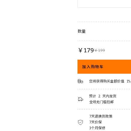
数量
￥179
￥199
加入购物车
您将获得购买金额价值 1%
预计 2 天内发货
全场无门槛包邮
7天退换货政策
7天价保
3个月保修