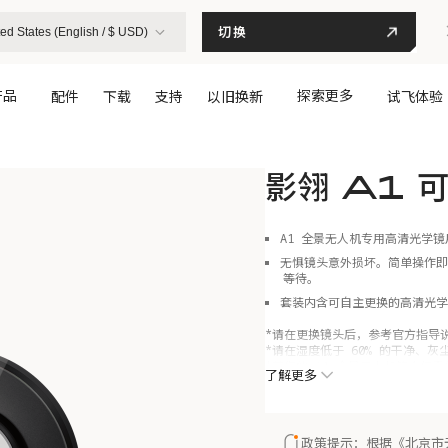
切换
ed States (English / $ USD)
产品
探索更多
配件
下载
支持
以旧换新
试飞体验
影翎 A1 
A1 全景无人机专用高清光学
无惧镜头意外损坏。简单操作即
等待。
套装内含可自主更换的高清光学
*请在更换镜头后，参考官方指导
*请在湿度低于 60% 的干净、
*若您的 A1 全景无人机符合
了解更多
换镜片，或更换镜片后无人机存在
修，我们将免人工费为您进行专业
政策提示：根据《北京市无