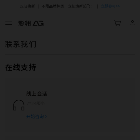
解锁智能新服务，AI 智搜自助答疑全面上线！
立即体验
周年庆促销｜
至
高直降￥1050
｜立即购买>>
联系我们
在线支持
线上会话
7*24服务
开始咨询