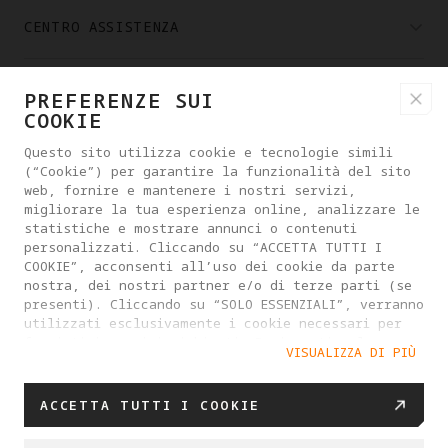
CENTRO ASSISTENZA
PARTNER
PREFERENZE SUI
COOKIE
Questo sito utilizza cookie e tecnologie simili
DOVE ACQUISTARE
(“Cookie”) per garantire la funzionalità del sito
web, fornire e mantenere i nostri servizi,
migliorare la tua esperienza online, analizzare le
INFORMAZIONI SU ANTIGRAVITY
statistiche e mostrare annunci o contenuti
personalizzati. Cliccando su “ACCETTA TUTTI I
COOKIE”, acconsenti all’uso dei cookie da parte
ITALY
nostra, dei nostri partner e/o di terze parti (se
presenti). Cliccando su “SOLO ESSENZIALI”, verranno
utilizzati esclusivamente i cookie necessari per
fornirti i servizi richiesti. Puoi gestire le
INFORMATIVA SULLA PRIVACY
VISUALIZZA DI PIÙ
impostazioni dei cookie cliccando su “IMPOSTAZIONI
ACCORDO PER GLI UTENTI
COOKIE”. Per ulteriori informazioni o per
modificare le impostazioni dei cookie in qualsiasi
ACCETTA TUTTI I COOKIE
INFORMATIVA SUI COOKIE
IMPOSTAZIONI COOKIE
momento, visita la nostra
Cookie Policy
.
DATA ACT UE