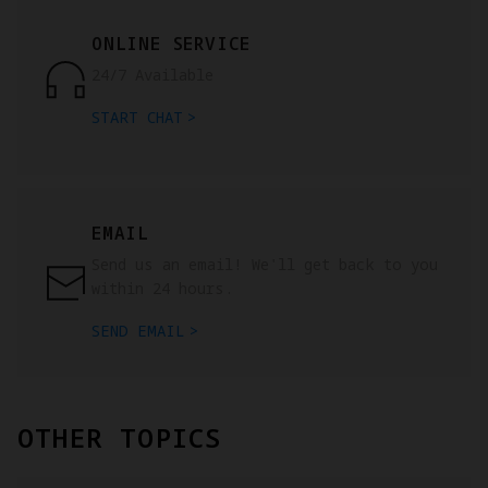
ONLINE SERVICE
24/7 Available
START CHAT
EMAIL
Send us an email! We'll get back to you
within 24 hours.
SEND EMAIL
OTHER TOPICS