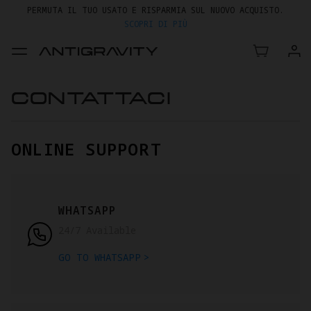
PERMUTA IL TUO USATO E RISPARMIA SUL NUOVO ACQUISTO.
SCOPRI DI PIÙ
FINO AL 20% DI SCONTO SU A1 E ACCESSORI
>>
CONTATTACI
ONLINE SUPPORT
WHATSAPP
24/7 Available
GO TO WHATSAPP