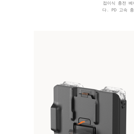
접이식 충전 베
다. PD 고속 