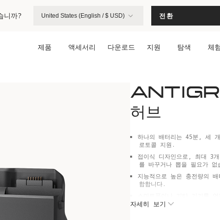
습니까?
전환
United States (English / $ USD)
제품
액세서리
다운로드
지원
탐색
체
ANTIGR
허브
하나의 배터리는 45분, 세 개는
로토콜 지원.
접이식 디자인으로, 최대 3
를 바꾸거나 뽑을 필요가 없
지능적으로 높은 충전량의 배
합합니다.
스마트폰이나 기타 기기를 언
자세히 보기
다.
여행 및 아웃도어 활동에 적