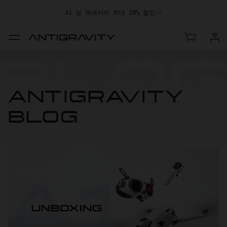
A1 및 액세서리 최대 20% 할인
>>
ANTIGRAVITY
BLOG
FPV 드론 & 레이싱
-
2025/12/04
Unboxing the Antigravity A1: The Rules
of Flight Have Changed