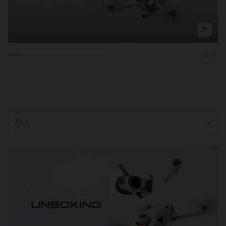
1
/
5
ALL