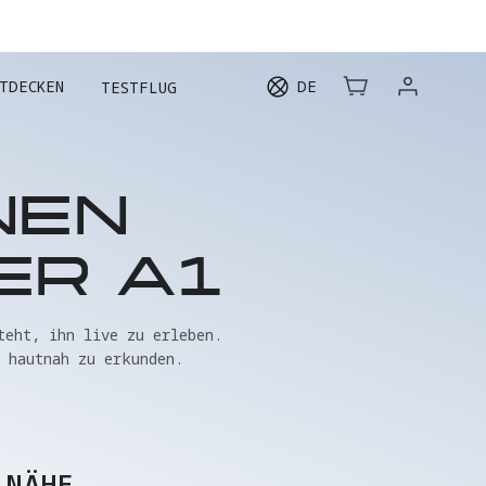
HREN
TDECKEN
DE
TESTFLUG
NEN
ER A1
eht, ihn live zu erleben. 
 hautnah zu erkunden.
 NÄHE