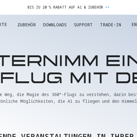
BIS ZU 20 % RABATT AUF A1 & ZUBEHÖR
>>
ES GERÄT EINTAUSCHEN & GELD FÜR DEN NEUKAUF ERHALTEN.
MEHR ERFA
KTE
EN
ZUBEHÖR
DOWNLOADS
SUPPORT
TRADE-IN
BIS ZU 20 % RABATT AUF A1 & ZUBEHÖR
>>
TERNIMM EI
FLUG MIT D
e Weg, die Magie des 360°-Flugs zu verstehen, darin best
sönliche Möglichkeiten, die A1 zu fliegen und den Himmel
ENDE VERANSTALTUNGEN IN IHRER