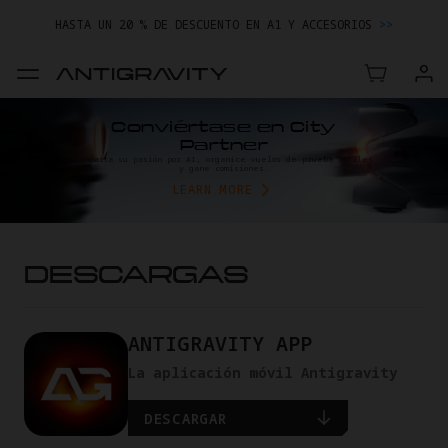
HASTA UN 20 % DE DESCUENTO EN A1 Y ACCESORIOS
>>
ENTREGA TU DISPOSITIVO Y AHORRA EN TU NUEVA COMPRA.
MÁS INFORMACIÓN
HASTA UN 20 % DE DESCUENTO EN A1 Y ACCESORIOS
>>
Conviértase en City
Partner
Comparta su pasión por A1, organice vuelos de prueba locales
y gane comisiones.
LEARN MORE
DESCARGAS
ANTIGRAVITY APP
La aplicación móvil Antigravity
DESCARGAR