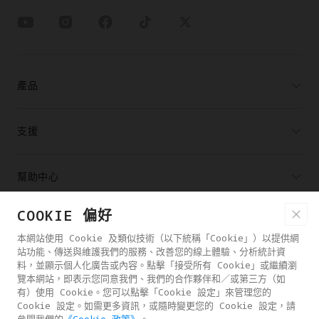
產品
支援
幫助中心
COOKIE 偏好
合作夥伴
本網站使用 Cookie 及類似技術（以下統稱「Cookie」）以提供網
站功能、傳送與維護我們的服務、改善您的線上體驗、分析統計資
料，並顯示個人化廣告或內容。點擊「接受所有 Cookie」或繼續瀏
購買通路
覽本網站，即表示您同意我們、我們的合作夥伴和／或第三方（如
有）使用 Cookie。您可以點擊「Cookie 設定」來管理您的
Cookie 設定。如需更多資訊，或隨時變更您的 Cookie 設定，請
關於ANTIGRAVITY