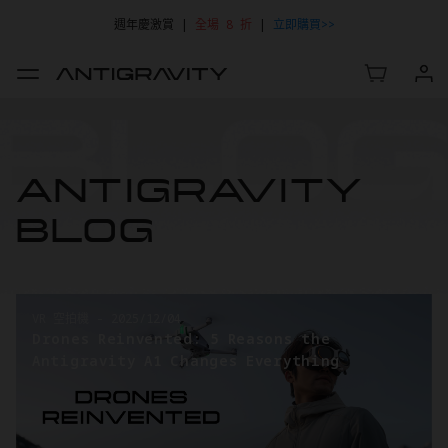
週年慶激賞 |
全場 8 折
|
立即購買>>
ANTIGRAVITY
BLOG
 空拍機
-
2025/12/04
VR 空拍
ones Reinvented: 5 Reasons the
Intro
tigravity A1 Changes Everything
of Ae
Story