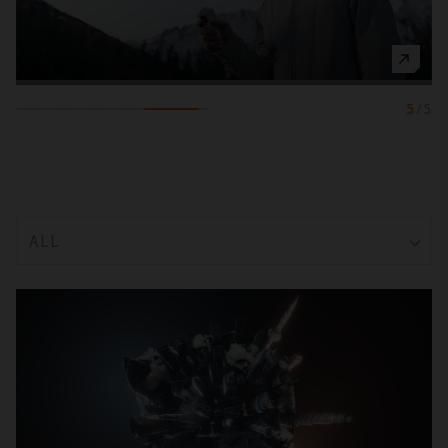
5
/
5
ALL