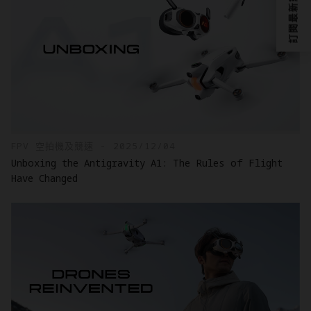
訂閱最新動態？
FPV 空拍機及競速 - 2025/12/04
Unboxing the Antigravity A1: The Rules of Flight
Have Changed