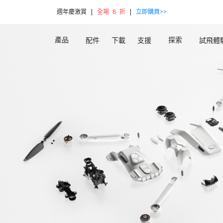
週年慶激賞 |
全場 8 折
|
立即購買>>
產品
探索
配件
下載
支援
試飛體