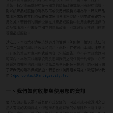
若某一特定產品或服務設有獨立的隱私政策或使用者服務協議，
則以該產品或服務的隱私政策或使用者服務協議為準。若某產品
或服務未設獨立的隱私政策或使用者服務協議，則本政策即為適
用依據。若我們的關係企業在其產品或服務中使用由我們提供的
產品或服務，但未設立獨立的隱私政策，則本政策同樣適用於該
等產品或服務。
請注意，本政策不適用於透過其他管道（例如線下管道）或任何
第三方營運的網站所收集的資訊。此外，任何可由本網站連結或
可存取的第三方應用程式或內容（包括廣告）亦不在本政策適用
範圍內。本政策並無意凌駕於您與我們之間任何合約條款，亦不
影響您依據其他適用資料隱私法所享有的任何權利。請花點時間
了解我們的隱私保護措施。若您有任何問題或疑慮，歡迎聯絡我
們：
dpo_contact@antigravity.tech
。
一、我們如何收集與使用您的資訊
個人資訊是指以電子或其他方式記錄的、可識別或可被識別之自
然人有關的各類資訊，但經匿名化處理後的信息除外。請注意，