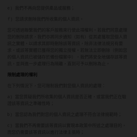
e) 我們不再向您提供產品或服務；
f) 您請求刪除我們所收集的個人資訊。
您可透過聯繫我們的客戶服務來行使此項權利。若我們同意處理
您的刪除請求，我們亦將同步通知（如有）從其處獲取您個人資
訊之實體，以請求其即時刪除該等資訊，除非法律法規另有要
求，或該等實體已獲得您的獨立授權。若無法立即刪除（例如您
的個人資訊已被儲存於備份檔案中），我們將安全地儲存該等資
訊，並與進一步處理行為隔離，直到可予以刪除為止。
限制處理的權利
在下列情況下，您可限制我們對您個人資訊的處理：
a) 當您質疑我們所收集的個人資訊是否正確，或當我們正在驗
證該等資訊之準確性時；
b) 當您認為我們對您的個人資訊之處理不符合法律規範時；
c) 當我們不再需要該等資訊以實現本政策中所述之處理目的，
而您仍需要該等資訊以進行法律主張時；