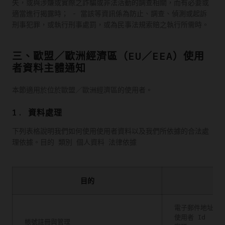
失，或與涉嫌或實際之詐騙或非法活動的調查相關，而有必要或
適當進行揭露時； - 當該等資訊係為防止、調查、偵測或起訴
刑事犯罪，或執行刑事處罰，或為民事法規索賠之執行所需時。
三、歐盟／歐洲經濟區（EU／EEA）使用
者資料主體通知
本節適用於位於歐盟／歐洲經濟區的使用者。
1. 資料處理
下列表格說明我們如何使用使用者資料以及我們所依據的合法處
理依據。目的 類別 個人資料 法律依據
目的
個
電子郵件地址
使用者 Id
帳號註冊與管理