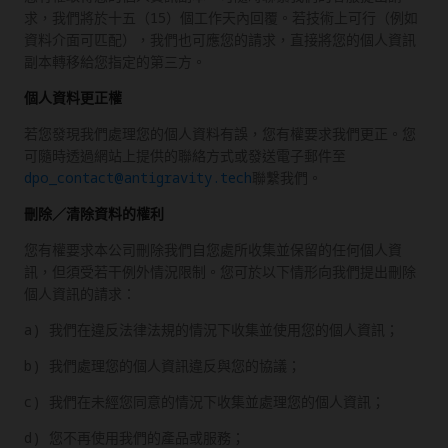
求，我們將於十五（15）個工作天內回覆。若技術上可行（例如
資料介面可匹配），我們也可應您的請求，直接將您的個人資訊
副本轉移給您指定的第三方。
個人資料更正權
若您發現我們處理您的個人資料有誤，您有權要求我們更正。您
可隨時透過網站上提供的聯絡方式或發送電子郵件至
dpo_contact@antigravity.tech
聯繫我們。
刪除／清除資料的權利
您有權要求本公司刪除我們自您處所收集並保留的任何個人資
訊，但須受若干例外情況限制。您可於以下情形向我們提出刪除
個人資訊的請求：
a) 我們在違反法律法規的情況下收集並使用您的個人資訊；
b) 我們處理您的個人資訊違反與您的協議；
c) 我們在未經您同意的情況下收集並處理您的個人資訊；
d) 您不再使用我們的產品或服務；