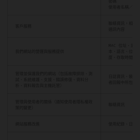
密碼
使用者名稱／暱
聯絡資訊，相關
客戶服務
通訊內容
MAC 位址、瀏
我們網站的營運與服務提供
本、語言、位置、
度、存取時間
管理並保護我們的網站（包括故障排除、測
日誌資訊、裝置
試、系統維護、支援、錯誤修復、資料分
者回報中所包含
析、資料報告與主機託管）
管理與使用者的關係（通知使用者隱私權政
聯絡資訊
策的變更）
網站服務改進
使用紀錄、日誌