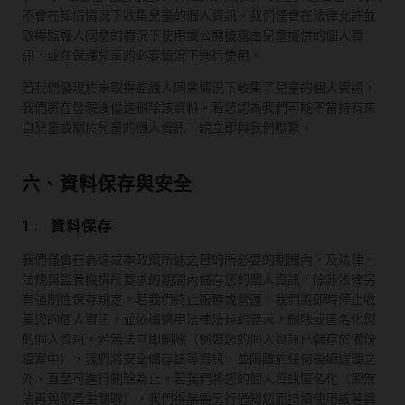
不會在知情情況下收集兒童的個人資訊。我們僅會在法律允許並
取得監護人同意的情況下使用或公開披露由兒童提供的個人資
訊，或在保護兒童的必要情況下進行使用。
若我們發現於未取得監護人同意情況下收集了兒童的個人資訊，
我們將在發現後儘速刪除該資料。若您認為我們可能不當持有來
自兒童或關於兒童的個人資訊，請立即與我們聯繫。
六、資料保存與安全
1. 資料保存
我們僅會在為達成本政策所述之目的所必要的期間內，及法律、
法規與監管機構所要求的期間內儲存您的個人資訊，除非法律另
有強制性保存規定。若我們終止服務或營運，我們將即時停止收
集您的個人資訊，並依據適用法律法規的要求，刪除或匿名化您
的個人資訊。若無法立即刪除（例如您的個人資訊已儲存於備份
檔案中），我們將安全儲存該等資訊，並隔離於任何後續處理之
外，直至可進行刪除為止。若我們將您的個人資訊匿名化（即無
法再與您產生關聯），我們得無需另行通知您而持續使用該等資