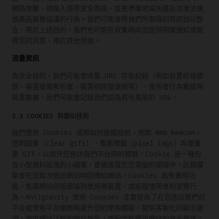
網路攻擊、網路入侵等安全風險，並更準確地識別違反法律法規
或產品服務協議的行為。我們可能會將我們所取得的資訊加以整
合，用於上述目的。我們也可能在收集時向您提供明確通知或取
得您的同意，用於其他用途。
流量資訊
為安全目的，我們可能會收集 URL 存取紀錄（例如裝置終端類
型、裝置螢幕解析度、裝置網路營運商等）、使用者行為數據與
裝置數據。我們可能會記錄我們認為具有風險的 URL。
2.3 COOKIES 與類似技術
我們使用 Cookies 或類似的追蹤技術，例如 Web beacon、
透明圖像（clear gifs）、像素標籤（pixel tags）與單像
素 GIF，以提升您造訪我們平台時的體驗。Cookie 是一種包
含小型資料區塊的小檔案，會被放置於您電腦的硬碟中。此類檔
案會在您每次造訪網站時回傳給網站。Cookies 具有實用功
能，能讓網站伺服器識別使用者裝置，或追蹤使用者的瀏覽行
為。Antigravity 使用 Cookies 主要是為了在您造訪我們的
平台或使用平台服務時提升您的使用體驗，提供客製化的顯示選
項、提供網站活動的統計報告，或配合軟體與網站的安全需求。