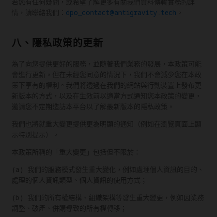
若您有任何疑問，或希望了解更多有關我們資料傳輸實務的詳
情，請聯絡我們：
dpo_contact@antigravity.tech
。
八、隱私政策的更新
為了向您提供更好的服務，並隨著我們業務的發展，本政策可能
會進行更新。但在未經您同意的情況下，我們不會減少您在本政
策下享有的權利。我們將透過在我們的網站與行動裝置上發布更
新版本的方式，以及在生效前以適當方式通知您本政策的變更，
邀請您不定期造訪本平台以了解最新版本的隱私政策。
我們也將就重大變更提供更為明顯的通知（例如在瀏覽頁面上顯
示特別提示）。
本政策所稱的「重大變更」包括但不限於：
(a) 我們的服務模式發生重大變化，例如處理個人資訊的目的、
處理的個人資訊類型、個人資訊的使用方式；
(b) 我們的所有權結構、組織架構等發生重大變更，例如因業務
調整、破產、併購導致的所有權轉移；