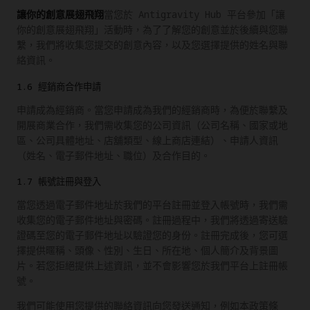
讓你的創意展翅飛翔
當您於 Antigravity Hub 平台參加「讓
你的創意展翅飛翔」活動時，為了了解您的創意並於後續與您聯
繫，我們將收集您提交的創意內容，以及您選擇提供的姓名與聯
絡資訊。
1.6 經銷商合作申請
申請成為經銷商。當您申請成為我們的經銷商時，為便於聯繫及
開展商業合作，我們需收集您的公司資訊（公司名稱、國家或地
區、公司具體地址、店舖類型、線上商店連結）、申請人資訊
（姓名、電子郵件地址、職位）及合作目的。
1.7 帳號註冊與登入
當您透過電子郵件地址於我們的平台註冊並登入帳號時，我們需
收集您的電子郵件地址與密碼。註冊過程中，我們將透過寄送驗
證碼至您的電子郵件地址以驗證您的身份。註冊完成後，您可選
擇提供暱稱、頭像、性別、生日、所在地、個人簡介及背景圖
片。若您拒絕提供上述資訊，並不會影響您於我們平台上註冊帳
號。
我們可能使用您提供的聯絡資訊向您發送通知，例如本政策條