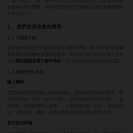
「個人資訊」（或「個人資料」及其他類似表述）之定義可能因
各國或各地區而異，請參照您所在地區有關個人資訊保護的相關
法律法規。
1. 我們向您收集的資訊
1.1 訂閱電子報
當您選擇訂閱我們的最新消息與活動資訊時，為了即時向您推播
最新消息或活動內容或與您聯繫，我們會在您同意的前提下收集
您的
電話號碼或電子郵件地址
，您可隨時聯絡我們以取消訂閱。
1.2 購買我們的產品
線上購物
當您選擇在我們的線上商店購物時，我們需要蒐集您的姓名、電
子郵件地址、住址、銀行卡資訊（若您選擇以信用卡付款）、發
票資訊（若您選擇開立發票），以便處理交易。此外，若您選擇
以「訪客模式」購物，我們也需要蒐集您的電子郵件地址。
官方商店評論