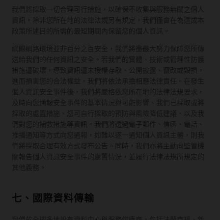
我們將採取一切合理可行措施，以確保不收集與服務無關之個人
資訊。除非您所在地的法律法規另有規定，我們僅會在為達成本
政策所述目的所需的最短期間內保留您的個人資訊。
網際網路環境並非百分之百安全，我們將盡最大努力保障您所傳
送給我們的任何資訊之安全。若我們的實體、技術或管理性防護
措施遭破壞，導致資訊遭未授權存取、公開披露、竄改或毀損，
進而損害您的合法權益，我們將依法承擔相應法律責任。在發生
個人資訊安全事件後，我們將嚴格依您所在地的法律法規要求，
及時向您通報安全事件的基本情況與可能影響、我們已採取或將
採取的處置措施、您可自行採取的預防與風險降低建議、以及我
們對您的補救措施等資訊。我們將透過電子郵件、信函、電話、
推播通知等方式向您通報，如難以逐一通知個人資訊主體，則我
們將採取合理有效方式發布公告。同時，我們亦將主動向監管機
關報告個人資訊安全事件的處置情況，並履行法律法規所規定的
其他義務。
七、國際資料傳輸
我們於全球多地設有資料中心與服務供應商，包括法蘭克福、新