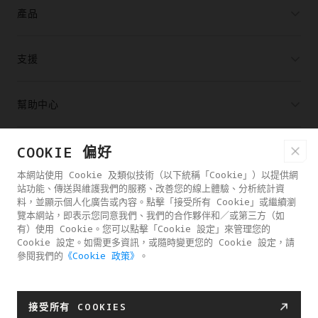
產品
支援
幫助中心
合作夥伴
COOKIE 偏好
本網站使用 Cookie 及類似技術（以下統稱「Cookie」）以提供網
站功能、傳送與維護我們的服務、改善您的線上體驗、分析統計資
購買通路
料，並顯示個人化廣告或內容。點擊「接受所有 Cookie」或繼續瀏
覽本網站，即表示您同意我們、我們的合作夥伴和／或第三方（如
有）使用 Cookie。您可以點擊「Cookie 設定」來管理您的
關於ANTIGRAVITY
Cookie 設定。如需更多資訊，或隨時變更您的 Cookie 設定，請
參閱我們的
《Cookie 政策》
。
中國香港
接受所有 COOKIES