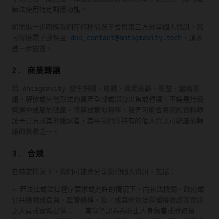
無法使用特定對應功能。
如需進一步瞭解我們在何種情況下會與第三方分享個人資訊，您
可寄送電子郵件至
dpo_contact@antigravity.tech
，請求
進一步披露。
2. 商業轉讓
若 Antigravity 發生併購、收購、資產剝離、重整、組織重
組、解散或其他形式的資產全部或部分出售或轉讓，不論是持續
營運中或屬於破產、清算或類似程序，我們可能會將您的資料轉
讓予買方或其他繼承者，其中我們所持有的個人資訊可能屬於轉
讓的資產之一。
3. 合規
在特定情況下，我們可能會分享您的個人資訊，包括：
- 若法律或法律程序要求或允許的情況下，向執法機關、政府或
公共機關或官員、監管機構，及／或其他依法有權接收該等資訊
之人員或實體提供； - 當我們認為為防止人身傷害或財務損