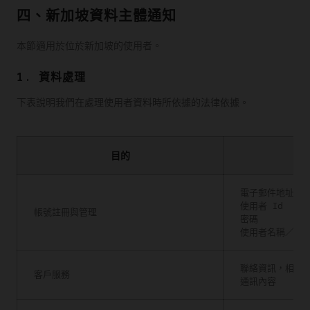
四、新加坡資料主體通知
本節適用於位於新加坡的使用者。
1. 資料處理
下表說明我們在處理使用者資料時所依據的法律依據。
目的
個
電子郵件地址
使用者 Id
帳號註冊與管理
密碼
使用者名稱／暱
聯絡資訊，相關
客戶服務
通訊內容