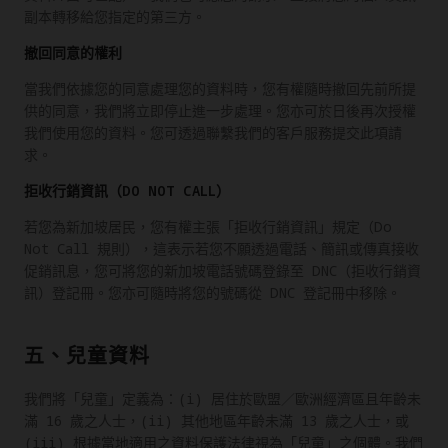
副本轉移給您指定的第三方。
撤回同意的權利
當我們依據您的同意處理您的資料時，您有權隨時撤回先前所提
供的同意，我們將立即停止進一步處理。您亦可於日後再次授權
我們使用您的資料。您可透過聯繫我們的客戶服務提交此項請
求。
拒收行銷資訊（DO NOT CALL）
若您為新加坡居民，您有權主張「拒收行銷資訊」規定（Do
Not Call 規則），這表示若您不願透過電話、簡訊或傳真接收
促銷訊息，您可將您的新加坡電話號碼登錄至 DNC（拒收行銷資
訊）登記冊。您亦可隨時將您的號碼從 DNC 登記冊中移除。
五、兒童資料
我們將「兒童」定義為：(i) 居住於歐盟／歐洲經濟區且年齡未
滿 16 歲之人士，(ii) 其他地區年齡未滿 13 歲之人士，或
(iii) 根據當地適用之資料保護法律視為「兒童」之個體。我們