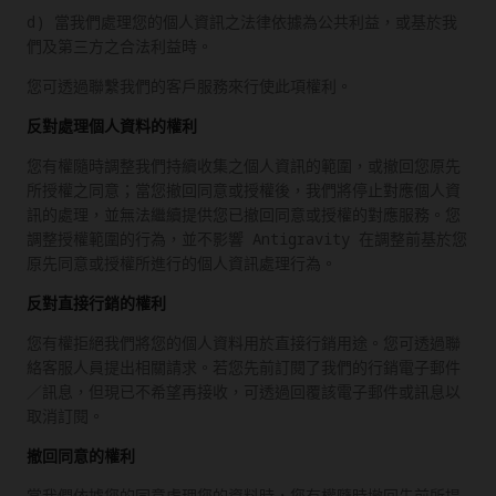
d) 當我們處理您的個人資訊之法律依據為公共利益，或基於我
們及第三方之合法利益時。
您可透過聯繫我們的客戶服務來行使此項權利。
反對處理個人資料的權利
您有權隨時調整我們持續收集之個人資訊的範圍，或撤回您原先
所授權之同意；當您撤回同意或授權後，我們將停止對應個人資
訊的處理，並無法繼續提供您已撤回同意或授權的對應服務。您
調整授權範圍的行為，並不影響 Antigravity 在調整前基於您
原先同意或授權所進行的個人資訊處理行為。
反對直接行銷的權利
您有權拒絕我們將您的個人資料用於直接行銷用途。您可透過聯
絡客服人員提出相關請求。若您先前訂閱了我們的行銷電子郵件
／訊息，但現已不希望再接收，可透過回覆該電子郵件或訊息以
取消訂閱。
撤回同意的權利
當我們依據您的同意處理您的資料時，您有權隨時撤回先前所提