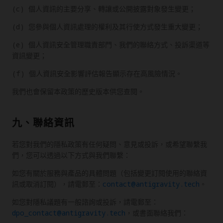
(c) 個人資訊的主要分享、轉讓或公開披露對象發生變更；
(d) 您參與個人資訊處理的權利及其行使方式發生重大變更；
(e) 個人資訊安全管理職責部門、我們的聯絡方式、投訴渠道等
資訊變更；
(f) 個人資訊安全影響評估報告顯示存在高風險情況。
我們也會保留本政策的歷史版本供您查閱。
九、聯絡資訊
若您對我們的隱私政策有任何疑問、意見或投訴，或希望聯繫我
們，您可以透過以下方式與我們聯繫：
如您有關於服務與產品的具體問題（包括變更訂閱使用的聯絡資
訊或取消訂閱），請電郵至：
contact@antigravity.tech
。
如您對隱私議題有一般諮詢或投訴，請電郵至：
dpo_contact@antigravity.tech
，或書面聯絡我們：