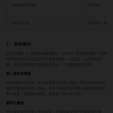
保護我們的服務
使用資料
廣告與行銷
電話號碼、電子
2. 您的權利
資料主體依《一般資料保護規則》（GDPR）享有某些權利。本節
說明您的權利以及您如何行使這些權利。請注意，出於安全考
量，我們可能需要先驗證您的身分，才會處理您的請求。
個人資料查閱權
依據相關法律法規，您有權查閱您的個人資料。若您希望查閱或
編輯您帳號中的個人資訊，可登入網站帳號後進入相關頁面進行
資料變更，例如修改密碼、更新電子郵件地址等。
資料可攜權
您有權取得您的個人資訊副本，可隨時聯繫我們的客服提出請