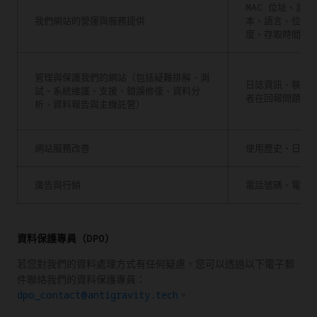
MAC 位址、瀏
我們網站的營運與服務提供
本、語言、位置、
度、存取時間
管理與保護我們的網站（包括疑難排解、測
日誌資訊、裝置
試、系統維護、支援、錯誤修復、資料分
者在回報問題或
析、資料報告與主機託管）
網站服務改善
使用歷史、日誌
廣告與行銷
電話號碼、電子
資料保護專員（DPO）
若您對我們的資料處理方式有任何疑慮，您可以透過以下電子郵
件聯絡我們的資料保護專員：
dpo_contact@antigravity.tech
。