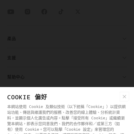
產品
支援
幫助中心
合作夥伴
COOKIE 偏好
本網站使用 Cookie 及類似技術（以下統稱「Cookie」）以提供網
站功能、傳送與維護我們的服務、改善您的線上體驗、分析統計資
購買通路
料，並顯示個人化廣告或內容。點擊「接受所有 Cookie」或繼續瀏
覽本網站，即表示您同意我們、我們的合作夥伴和／或第三方（如
有）使用 Cookie。您可以點擊「Cookie 設定」來管理您的