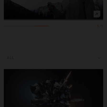
5
/
5
ALL