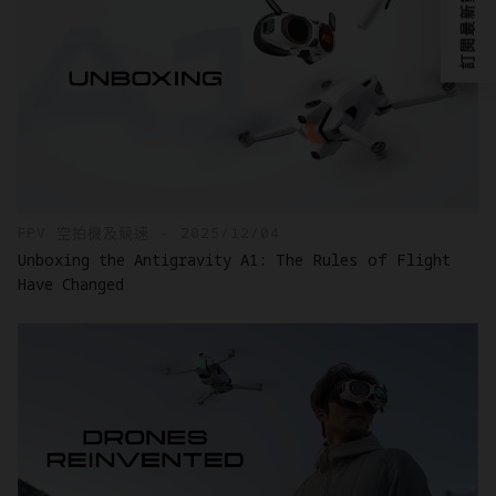
訂閱最新動態？
FPV 空拍機及競速 - 2025/12/04
Unboxing the Antigravity A1: The Rules of Flight
Have Changed