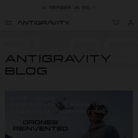
A1 與配件最高享 20% 折扣
>>
ANTIGRAVITY
BLOG
VR 空拍機
-
2025/07/28
 Reasons the
Introducing Antigravity
es Everything
of Aerial Exploration a
Storytelling