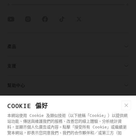
產品
支援
幫助中心
合作夥伴
COOKIE 偏好
本網站使用 Cookie 及類似技術（以下統稱「Cookie」）以提供網
站功能、傳送與維護我們的服務、改善您的線上體驗、分析統計資
購買通路
料，並顯示個人化廣告或內容。點擊「接受所有 Cookie」或繼續瀏
覽本網站，即表示您同意我們、我們的合作夥伴和／或第三方（如