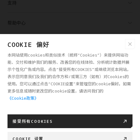
支持
帮助中心
合作伙伴
COOKIE 偏好
本网站使用cookies和类似技术（统称“Cookies”）来提供网站功
能、交付和维护我们的服务、改善您的在线体验、分析统计数据并展
购买渠道
示个性化广告或内容。点击“接受所有COOKIES”或继续浏览本网站，
表示您同意我们及我们的合作方和/或第三方（如有）对Cookies的
关于影翎AG
使用。您可以通过点击“COOKIE设置”来管理您的cookie偏好。如需
更多信息或随时更改您的cookie设置，请访问我们的
《Cookie政策》
中国大陆
接受所有COOKIES
隐私条款
用户协议
COOKIE 政策
COOKIE 设置
© 2025影翎 Antigravity 版权所有
COOKIE 设置