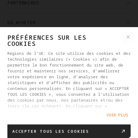
PARTENAIRES
OÙ ACHETER
PRÉFÉRENCES SUR LES
À PROPOS D'ANTIGRAVITY
COOKIES
Régions de l’UE: Ce site utilise des cookies et des
technologies similaires (« Cookies ») afin de
FRANCE
permettre le bon fonctionnement du site web, de
fournir et maintenir nos services, d’améliorer
votre expérience en ligne, d’analyser des
POLITIQUE DE CONFIDENTIALITÉ
statistiques et d’afficher des publicités ou
contenus personnalisés. En cliquant sur « ACCEPTER
ACCORD DE L'UTILISATEUR
TOUS LES COOKIES », vous consentez à l’utilisation
POLITIQUE DE COOKIES
des cookies par nous, nos partenaires et/ou des
tiers (le cas échéant). En cliquant sur «
PARAMÈTRES DES COOKIES
ESSENTIEL UNIQUEMENT », seuls les cookies
VOIR PLUS
nécessaires à la fourniture du service vous seront
DÉCLARATION DE LA LOI SUR LES DONNÉES DE L'UE
proposés. Vous pouvez gérer vos préférences en
matière de cookies en cliquant sur « PARAMÈTRES
© 2025 Antigravity. Tous droits réservés.
ACCEPTER TOUS LES COOKIES
DES COOKIES ». Pour plus d’informations, ou pour