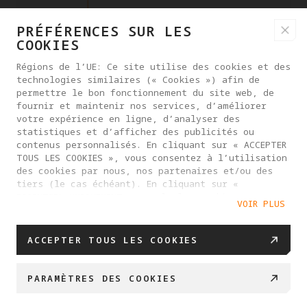
PRÉFÉRENCES SUR LES
COOKIES
Régions de l’UE: Ce site utilise des cookies et des
technologies similaires (« Cookies ») afin de
permettre le bon fonctionnement du site web, de
fournir et maintenir nos services, d’améliorer
votre expérience en ligne, d’analyser des
statistiques et d’afficher des publicités ou
contenus personnalisés. En cliquant sur « ACCEPTER
TOUS LES COOKIES », vous consentez à l’utilisation
des cookies par nous, nos partenaires et/ou des
tiers (le cas échéant). En cliquant sur «
ESSENTIEL UNIQUEMENT », seuls les cookies
VOIR PLUS
nécessaires à la fourniture du service vous seront
proposés. Vous pouvez gérer vos préférences en
matière de cookies en cliquant sur « PARAMÈTRES
ACCEPTER TOUS LES COOKIES
DES COOKIES ». Pour plus d’informations, ou pour
modifier vos paramètres de cookies à tout moment,
veuillez consulter notre
PARAMÈTRES DES COOKIES
Politique relative aux cookies
.