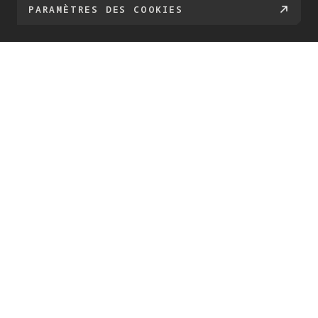
veuillez consulter notre
PARAMÈTRES DES COOKIES
Politique relative aux cookies
.