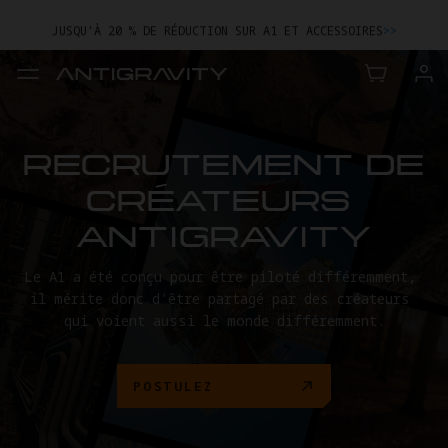
JUSQU’À 20 % DE RÉDUCTION SUR A1 ET ACCESSOIRES
>>
ÉCHANGEZ VOTRE ANCIEN APPAREIL CONTRE UN CRÉDIT D'ACHAT.
EN SAVOIR PLUS
JUSQU’À 20 % DE RÉDUCTION SUR A1 ET ACCESSOIRES
>>
RECRUTEMENT DE 
CRÉATEURS 
ANTIGRAVITY
Le A1 a été conçu pour être piloté différemment, 
il mérite donc d'être partagé par des créateurs 
qui voient aussi le monde différemment.
POSTULEZ