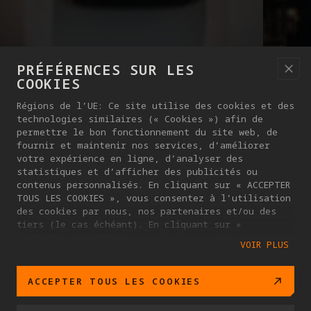
PRÉFÉRENCES SUR LES
COOKIES
Régions de l’UE: Ce site utilise des cookies et des
technologies similaires (« Cookies ») afin de
permettre le bon fonctionnement du site web, de
fournir et maintenir nos services, d’améliorer
votre expérience en ligne, d’analyser des
statistiques et d’afficher des publicités ou
contenus personnalisés. En cliquant sur « ACCEPTER
TOUS LES COOKIES », vous consentez à l’utilisation
des cookies par nous, nos partenaires et/ou des
tiers (le cas échéant). En cliquant sur «
ESSENTIEL UNIQUEMENT », seuls les cookies
VOIR PLUS
nécessaires à la fourniture du service vous seront
proposés. Vous pouvez gérer vos préférences en
matière de cookies en cliquant sur « PARAMÈTRES
ACCEPTER TOUS LES COOKIES
DES COOKIES ». Pour plus d’informations, ou pour
modifier vos paramètres de cookies à tout moment,