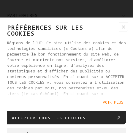
PARTENAIRES
PRÉFÉRENCES SUR LES
COOKIES
OÙ ACHETER
Régions de l’UE: Ce site utilise des cookies et des
technologies similaires (« Cookies ») afin de
À PROPOS D'ANTIGRAVITY
permettre le bon fonctionnement du site web, de
fournir et maintenir nos services, d’améliorer
votre expérience en ligne, d’analyser des
statistiques et d’afficher des publicités ou
FRANCE
contenus personnalisés. En cliquant sur « ACCEPTER
TOUS LES COOKIES », vous consentez à l’utilisation
des cookies par nous, nos partenaires et/ou des
POLITIQUE DE CONFIDENTIALITÉ
tiers (le cas échéant). En cliquant sur «
ESSENTIEL UNIQUEMENT », seuls les cookies
ACCORD DE L'UTILISATEUR
VOIR PLUS
nécessaires à la fourniture du service vous seront
POLITIQUE DE COOKIES
proposés. Vous pouvez gérer vos préférences en
matière de cookies en cliquant sur « PARAMÈTRES
ACCEPTER TOUS LES COOKIES
PARAMÈTRES DES COOKIES
DES COOKIES ». Pour plus d’informations, ou pour
DÉCLARATION DE LA LOI SUR LES DONNÉES DE L'UE
modifier vos paramètres de cookies à tout moment,