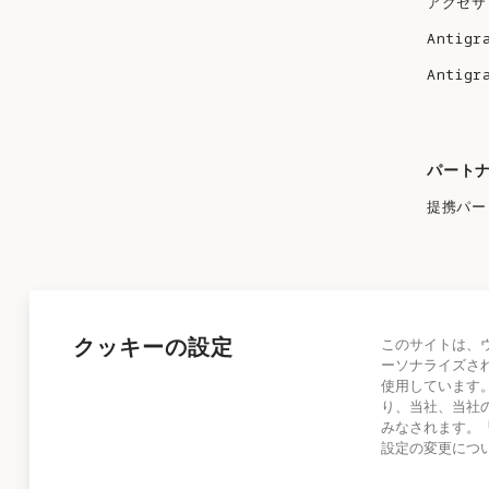
アクセサ
Antigr
Antigr
パート
提携パー
クッキーの設定
このサイトは、
ーソナライズさ
使用しています
り、当社、当社
みなされます。
設定の変更につ
プライバシーポリシー
ユーザー規約
クッキーポリシー
© 2025 Antigravity 無断複写・転載を禁ずる。