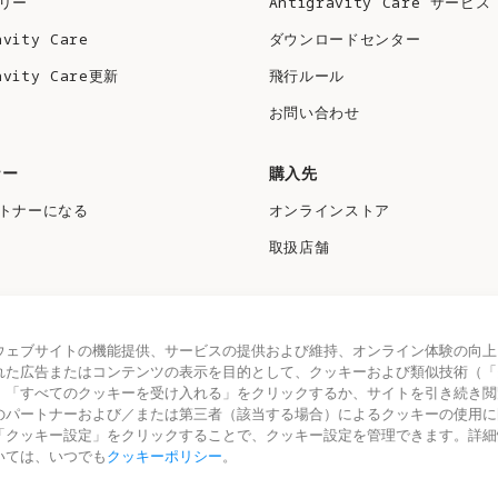
リー
Antigravity Care サービス
avity Care
ダウンロードセンター
avity Care更新
飛行ルール
お問い合わせ
ナー
購入先
トナーになる
オンラインストア
取扱店舗
ウェブサイトの機能提供、サービスの提供および維持、オンライン体験の向上
れた広告またはコンテンツの表示を目的として、クッキーおよび類似技術（「
。「すべてのクッキーを受け入れる」をクリックするか、サイトを引き続き閲
のパートナーおよび／または第三者（該当する場合）によるクッキーの使用に
「クッキー設定」をクリックすることで、クッキー設定を管理できます。詳細
いては、いつでも
クッキーポリシー
。
クッキー設定