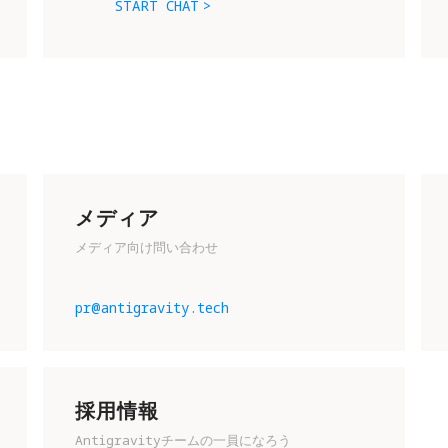
START CHAT
メディア
メディア向け問い合わせ
フライトの未来に参加する準備はできて
pr@antigravity.tech
ますか？ ぜひメールで、あなたのこと
教えてください
あなたのことをよりよく知るために、以
採用情報
の内容をお書きください
Antigravityチームの一員になろう