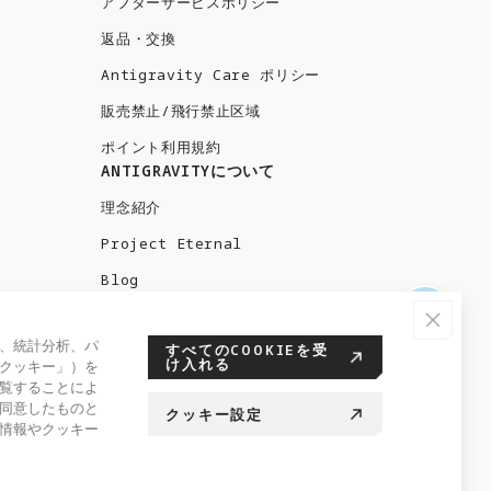
アフターサービスポリシー
返品・交換
Antigravity Care ポリシー
販売禁止/飛行禁止区域
ポイント利用規約
ANTIGRAVITYについて
理念紹介
Project Eternal
Blog
クリエイター募集
、統計分析、パ
すべてのCOOKIEを受
テスト飛行
け入れる
クッキー」）を
覧することによ
同意したものと
クッキー設定
情報やクッキー
日本