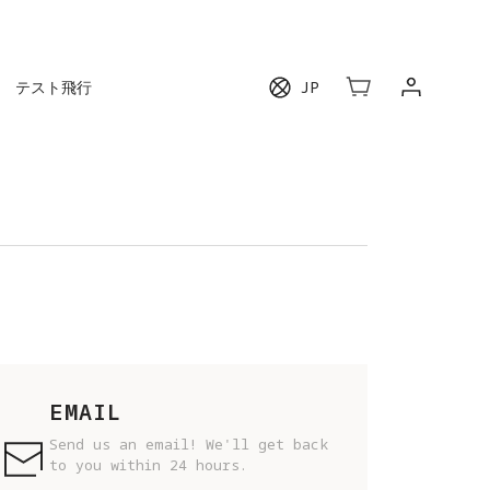
テスト飛行
JP
EMAIL
Send us an email! We'll get back
to you within 24 hours.