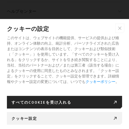
ヘルプセンター
クッキーの設定
パートナー
このサイトは、ウェブサイトの機能提供、サービスの提供および維
持、オンライン体験の向上、統計分析、パーソナライズされた広告
購入先
またはコンテンツの表示を目的として、クッキーおよび類似技術
（「クッキー」）を使用しています。「すべてのクッキーを受け入
れる」をクリックするか、サイトを引き続き閲覧することにより、
当社、当社のパートナーおよび／または第三者（該当する場合）に
ANTIGRAVITYについて
よるクッキーの使用に同意したものとみなされます。「クッキー設
定」をクリックすることで、クッキー設定を管理できます。詳細情
報やクッキー設定の変更については、いつでも
クッキーポリシー
。
日本
すべてのCOOKIEを受け入れる
プライバシーポリシー
ユーザー規約
クッキーポリシー
クッキー設定
クッキー設定
© 2025 Antigravity 無断複写・転載を禁ずる。